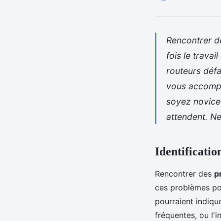
Rencontrer de
fois le travai
routeurs défa
vous accompa
soyez novice 
attendent. Ne
Identificati
Rencontrer des
p
ces problèmes pou
pourraient indiqu
fréquentes, ou l'