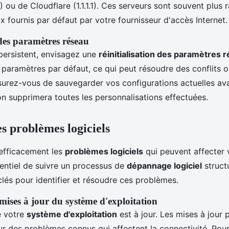
4) ou de Cloudflare (1.1.1.1). Ces serveurs sont souvent plus 
x fournis par défaut par votre fournisseur d'accès Internet.
 des paramètres réseau
persistent, envisagez une
réinitialisation des paramètres 
es paramètres par défaut, ce qui peut résoudre des conflits 
surez-vous de sauvegarder vos configurations actuelles av
on supprimera toutes les personnalisations effectuées.
s problèmes logiciels
 efficacement les
problèmes logiciels
qui peuvent affecter 
ssentiel de suivre un processus de
dépannage logiciel
structu
lés pour identifier et résoudre ces problèmes.
 mises à jour du système d'exploitation
e votre
système d'exploitation
est à jour. Les mises à jour 
ur des problèmes connus qui affectent la connectivité. Pou