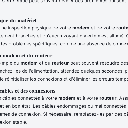
. Cette étape peut souvent révéler des problèmes qui sont 
ique du matériel
ne inspection physique de votre
modem
et de votre
rout
ctement branchés et qu'aucun voyant d'alerte n'est allumé.
 des problèmes spécifiques, comme une absence de connex
 modem et du routeur
simple du
modem
et du
routeur
peut souvent résoudre de
chez-les de l'alimentation, attendez quelques secondes, p
e réinitialiser les connexions et d'éliminer les erreurs temp
 câbles et des connexions
s câbles connectés à votre
modem
et à votre
routeur
. Ass
s et en bon état. Les câbles endommagés ou mal connectés 
lèmes de connexion. Si nécessaire, remplacez-les par des c
exion stable.