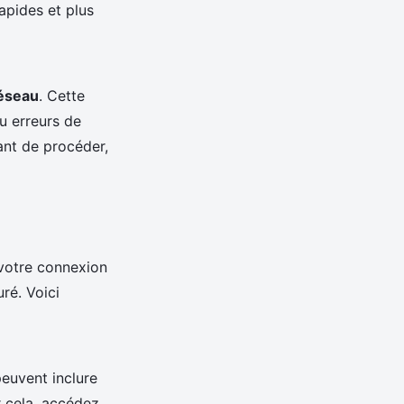
rapides et plus
réseau
. Cette
ou erreurs de
ant de procéder,
votre connexion
ré. Voici
peuvent inclure
r cela, accédez