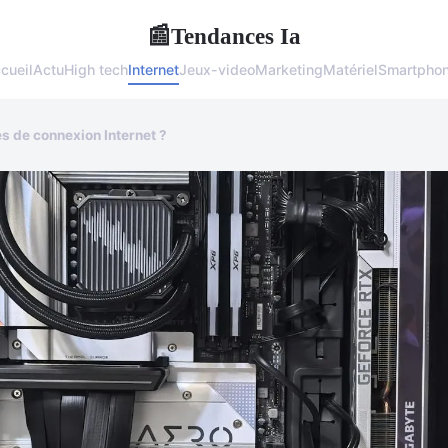
Tendances Ia
📰
cueil
Actu
High tech
Internet
Jeux-video
Marketing
Matériel
Smartpho
 de connexion Internet ?