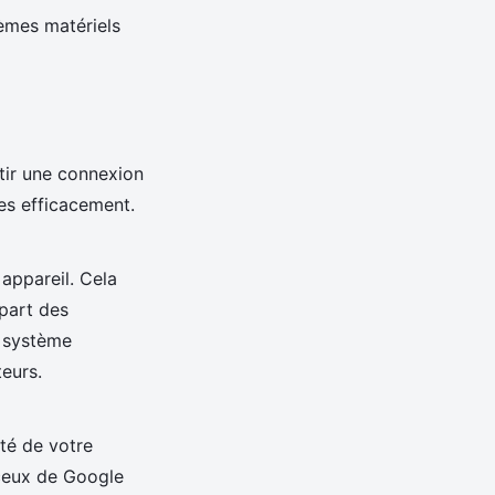
lèmes matériels
tir une connexion
es efficacement.
appareil. Cela
upart des
e système
teurs.
ité de votre
 ceux de Google