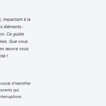
, impactant à la
rs éléments :
ion. Ce guide
èmes. Que vous
e en œuvre vous
ité !
rucial d'identifier
ourants qui
nterruptions