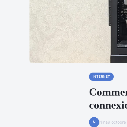
INTERNET
Comment
connexi
N
Nina
9 octobre