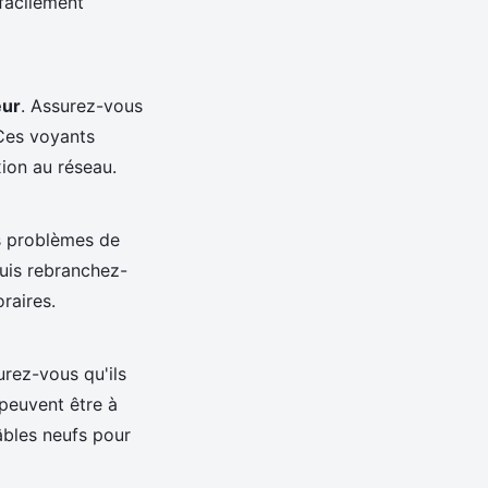
facilement
eur
. Assurez-vous
 Ces voyants
ion au réseau.
s problèmes de
uis rebranchez-
oraires.
urez-vous qu'ils
peuvent être à
âbles neufs pour