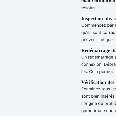
matériel Internet
résolus.
Inspection phys
Commencez par u
qu'ils sont corre
peuvent indiquer
Redémarrage du
Un redémarrage 
connexion. Débran
les. Cela permet d
Vérification des
Examinez tous le
sont bien inséré
l'origine de prob
garantir une conn