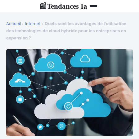
Tendances Ia
📰
Accueil
›
Internet
›
Quels sont les avantages de l'utilisation
des technologies de cloud hybride pour les entreprises en
expansion ?