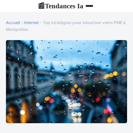
Tendances Ia
📰
Accueil
›
Internet
›
Top stratégies pour sécuriser votre PME à
Montpellier