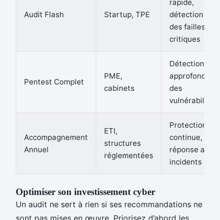
rapide,
Audit Flash
Startup, TPE
détection
des failles
critiques
Détection
PME,
approfondie
Pentest Complet
cabinets
des
vulnérabilités
Protection
ETI,
Accompagnement
continue,
structures
Annuel
réponse aux
réglementées
incidents
Optimiser son investissement cyber
Un audit ne sert à rien si ses recommandations ne
sont pas mises en œuvre. Priorisez d’abord les